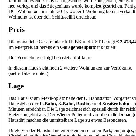
Jahrhundertwende. Das Dachgeschoss wurde ausgebaut, Steig- un
neu verlegt und das Stiegenhaus wurde komplett gestrichen. Fertig
DG-Wohnungen im Jahr 2019, wobei 1 Wohnung bereits verkauft
Wohnung ist über den Schlüssellift erreichbar.
Preis
Die monatliche Gesamtmiete inkl. BK und UST beträgt
€ 2.478,4
Im Mietpreis ist bereits ein
Garagenstellplatz
inkludiert.
Der Vermietung erfolgt befristet auf 4 Jahre.
In diesem Haus steht noch 2 weitere Wohnungen zur Verfügung.
(siehe Tabelle unten)
Lage
Das Haus ist am Mexikoplatz nahe der U-Bahnstation Vorgartenst
Haltestellen der
U-Bahn, S-Bahn, Buslinie
und
Straßenbahn
sin
Minuten erreichbar. Die Lage zeichnet sich speziell durch ihr reich
Freizeitangebot aus. Der Wiener Prater und vor allem die Donau (d
Haustür) machen die unmittelbare Lage zu etwas Besonderen.
Direkt vor der Haustür finden Sie einen schönen Park; ein junges
Viertel mit optimaler Verkehrsanbindung und einer Vielzahl charm