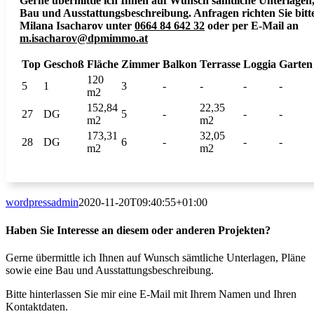
Gerne übermittle ich Ihnen auf Wunsch sämtliche Unterlagen,
Bau und Ausstattungsbeschreibung. Anfragen richten Sie bitt
Milana Isacharov unter
0664 84 642 32
oder per E-Mail an
m.isacharov@dpmimmo.at
Top
Geschoß
Fläche
Zimmer
Balkon
Terrasse
Loggia
Garten
120
5
1
3
-
-
-
-
m2
152,84
22,35
27
DG
5
-
-
-
m2
m2
173,31
32,05
28
DG
6
-
-
-
m2
m2
wordpressadmin
2020-11-20T09:40:55+01:00
Haben Sie Interesse an diesem oder anderen Projekten?
Gerne übermittle ich Ihnen auf Wunsch sämtliche Unterlagen, Pläne
sowie eine Bau und Ausstattungsbeschreibung.
Bitte hinterlassen Sie mir eine E-Mail mit Ihrem Namen und Ihren
Kontaktdaten.