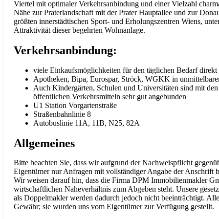
Viertel mit optimaler Verkehrsanbindung und einer Vielzahl charm
Nähe zur Praterlandschaft mit der Prater Hauptallee und zur Donau
größten innerstädtischen Sport- und Erholungszentren Wiens, unter
Attraktivität dieser begehrten Wohnanlage.
Verkehrsanbindung:
viele Einkaufsmöglichkeiten für den täglichen Bedarf direkt
Apotheken, Bipa, Eurospar, Ströck, WGKK in unmittelbare
Auch Kindergärten, Schulen und Universitäten sind mit de
öffentlichen Verkehrsmitteln sehr gut angebunden
U1 Station Vorgartenstraße
Straßenbahnlinie 8
Autobuslinie 11A, 11B, N25, 82A
Allgemeines
Bitte beachten Sie, dass wir aufgrund der Nachweispflicht gegen
Eigentümer nur Anfragen mit vollständiger Angabe der Anschrift 
Wir weisen darauf hin, dass die Firma DPM Immobilienmakler G
wirtschaftlichen Naheverhältnis zum Abgeben steht. Unsere gesetz
als Doppelmakler werden dadurch jedoch nicht beeinträchtigt. Al
Gewähr; sie wurden uns vom Eigentümer zur Verfügung gestellt.