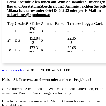
Gerne übermittle ich Ihnen auf Wunsch sämtliche Unterlagen,
Bau und Ausstattungsbeschreibung. Anfragen richten Sie bitt
Milana Isacharov unter
0664 84 642 32
oder per E-Mail an
m.isacharov@dpmimmo.at
Top
Geschoß
Fläche
Zimmer
Balkon
Terrasse
Loggia
Garten
120
5
1
3
-
-
-
-
m2
152,84
22,35
27
DG
5
-
-
-
m2
m2
173,31
32,05
28
DG
6
-
-
-
m2
m2
wordpressadmin
2020-11-20T08:59:39+01:00
Haben Sie Interesse an diesem oder anderen Projekten?
Gerne übermittle ich Ihnen auf Wunsch sämtliche Unterlagen, Pläne
sowie eine Bau und Ausstattungsbeschreibung.
Bitte hinterlassen Sie mir eine E-Mail mit Ihrem Namen und Ihren
Kontaktdaten.