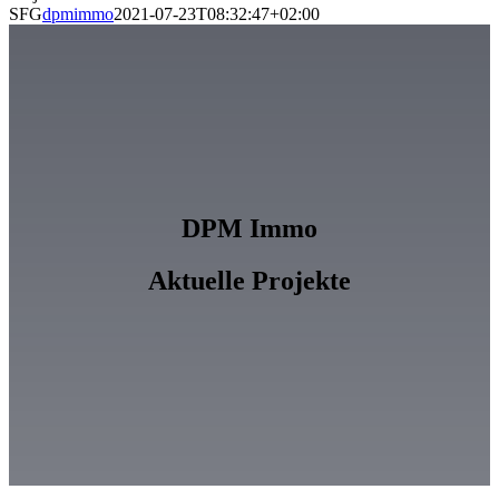
SFG
dpmimmo
2021-07-23T08:32:47+02:00
DPM Immo
Aktuelle Projekte