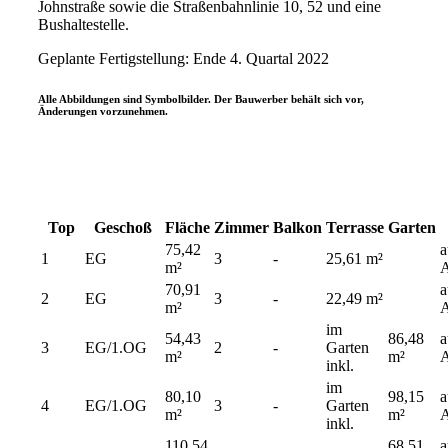
Johnstraße sowie die Straßenbahnlinie 10, 52 und eine
Bushaltestelle.
Geplante Fertigstellung: Ende 4. Quartal 2022
Alle Abbildungen sind Symbolbilder. Der Bauwerber behält sich vor,
Änderungen vorzunehmen.
Top
Geschoß
Fläche
Zimmer
Balkon
Terrasse
Garten
75,42
a
1
EG
3
-
25,61 m²
m²
A
70,91
a
2
EG
3
-
22,49 m²
m²
A
im
54,43
86,48
a
3
EG/1.OG
2
-
Garten
m²
m²
A
inkl.
im
80,10
98,15
a
4
EG/1.OG
3
-
Garten
m²
m²
A
inkl.
110,54
68,51
a