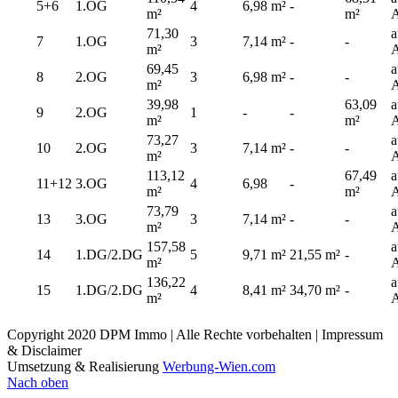
5+6
1.OG
4
6,98 m²
-
m²
m²
A
71,30
a
7
1.OG
3
7,14 m²
-
-
m²
A
69,45
a
8
2.OG
3
6,98 m²
-
-
m²
A
39,98
63,09
a
9
2.OG
1
-
-
m²
m²
A
73,27
a
10
2.OG
3
7,14 m²
-
-
m²
A
113,12
67,49
a
11+12
3.OG
4
6,98
-
m²
m²
A
73,79
a
13
3.OG
3
7,14 m²
-
-
m²
A
157,58
a
14
1.DG/2.DG
5
9,71 m²
21,55 m²
-
m²
A
136,22
a
15
1.DG/2.DG
4
8,41 m²
34,70 m²
-
m²
A
Copyright 2020 DPM Immo | Alle Rechte vorbehalten | Impressum
& Disclaimer
Umsetzung & Realisierung
Werbung-Wien.com
Nach oben