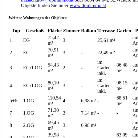
Objekte finden Sie unter
www.dpmimmo.at
Weitere Wohnungen des Objektes:
Top
Geschoß
Fläche
Zimmer
Balkon
Terrasse
Garten
P
75,42
au
1
EG
3
-
25,61 m²
m²
An
70,91
au
2
EG
3
-
22,49 m²
m²
An
im
54,43
86,48
au
3
EG/1.OG
2
-
Garten
m²
m²
An
inkl.
im
80,10
98,15
au
4
EG/1.OG
3
-
Garten
m²
m²
An
inkl.
110,54
68,51
au
5+6
1.OG
4
6,98 m²
-
m²
m²
An
71,30
au
7
1.OG
3
7,14 m²
-
-
m²
An
69,45
au
8
2.OG
3
6,98 m²
-
-
m²
An
39,98
63,09
au
9
2.OG
1
-
-