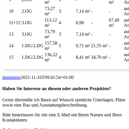
m²
m²
An
73,27
au
10
2.OG
3
7,14 m²
-
-
m²
An
113,12
67,49
au
11+12
3.OG
4
6,98
-
m²
m²
An
73,79
au
13
3.OG
3
7,14 m²
-
-
m²
An
157,58
au
14
1.DG/2.DG
5
9,71 m²
21,55 m²
-
m²
An
136,22
au
15
1.DG/2.DG
4
8,41 m²
34,70 m²
-
m²
An
dpmimmo
2021-11-16T09:41:54+01:00
Haben Sie Interesse an diesem oder anderen Projekten?
Gerne übermittle ich Ihnen auf Wunsch sämtliche Unterlagen, Pläne
sowie eine Bau und Ausstattungsbeschreibung.
Bitte hinterlassen Sie mir eine E-Mail mit Ihrem Namen und Ihren
Kontaktdaten.