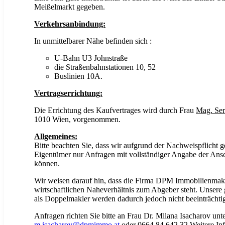
Meißelmarkt gegeben.
Verkehrsanbindung:
In unmittelbarer Nähe befinden sich :
U-Bahn U3 Johnstraße
die Straßenbahnstationen 10, 52
Buslinien 10A.
Vertragserrichtung:
Die Errichtung des Kaufvertrages wird durch Frau
Mag. Ser
1010 Wien, vorgenommen.
Allgemeines:
Bitte beachten Sie, dass wir aufgrund der Nachweispflicht
Eigentümer nur Anfragen mit vollständiger Angabe der Ansch
können.
Wir weisen darauf hin, dass die Firma DPM Immobilienma
wirtschaftlichen Naheverhältnis zum Abgeber steht. Unsere g
als Doppelmakler werden dadurch jedoch nicht beeinträchtig
Anfragen richten Sie bitte an Frau Dr. Milana Isacharov unte
m.isacharov@dpmimmo.at
oder
0664 84 642 32
.Weitere In