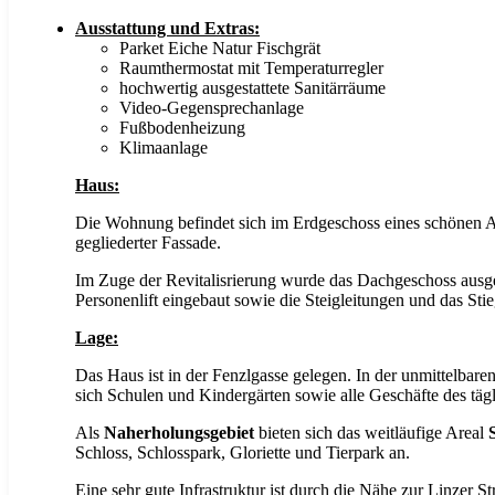
Ausstattung und Extras:
Parket Eiche Natur Fischgrät
Raumthermostat mit Temperaturregler
hochwertig ausgestattete Sanitärräume
Video-Gegensprechanlage
Fußbodenheizung
Klimaanlage
Haus:
Die Wohnung befindet sich im Erdgeschoss eines schönen Al
gegliederter Fassade.
Im Zuge der Revitalisrierung wurde das Dachgeschoss ausge
Personenlift eingebaut sowie die Steigleitungen und das Stie
Lage:
Das Haus ist in der Fenzlgasse gelegen. In der unmittelba
sich Schulen und Kindergärten sowie alle Geschäfte des täg
Als
Naherholungsgebiet
bieten sich das weitläufige Areal
Schloss, Schlosspark, Gloriette und Tierpark an.
Eine sehr gute Infrastruktur ist durch die Nähe zur Linzer 