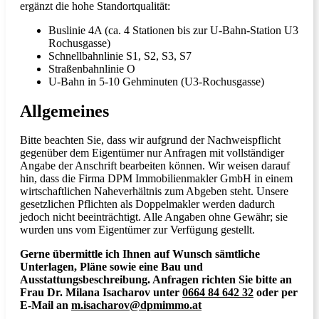
ergänzt die hohe Standortqualität:
Buslinie 4A (ca. 4 Stationen bis zur U-Bahn-Station U3
Rochusgasse)
Schnellbahnlinie S1, S2, S3, S7
Straßenbahnlinie O
U-Bahn in 5-10 Gehminuten (U3-Rochusgasse)
Allgemeines
Bitte beachten Sie, dass wir aufgrund der Nachweispflicht
gegenüber dem Eigentümer nur Anfragen mit vollständiger
Angabe der Anschrift bearbeiten können. Wir weisen darauf
hin, dass die Firma DPM Immobilienmakler GmbH in einem
wirtschaftlichen Naheverhältnis zum Abgeben steht. Unsere
gesetzlichen Pflichten als Doppelmakler werden dadurch
jedoch nicht beeinträchtigt. Alle Angaben ohne Gewähr; sie
wurden uns vom Eigentümer zur Verfügung gestellt.
Gerne übermittle ich Ihnen auf Wunsch sämtliche
Unterlagen, Pläne sowie eine Bau und
Ausstattungsbeschreibung. Anfragen richten Sie bitte an
Frau Dr. Milana Isacharov unter
0664 84 642 32
oder per
E-Mail an
m.isacharov@dpmimmo.at